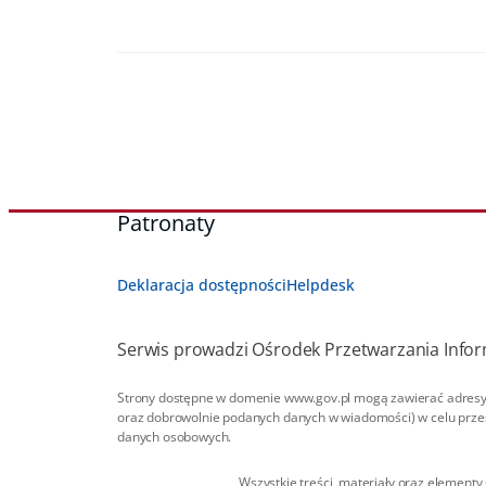
Patronaty
Deklaracja dostępności
Helpdesk
Serwis prowadzi Ośrodek Przetwarzania Inform
Strony dostępne w domenie www.gov.pl mogą zawierać adresy 
oraz dobrowolnie podanych danych w wiadomości) w celu przesł
danych osobowych.
Wszystkie treści, materiały oraz elementy