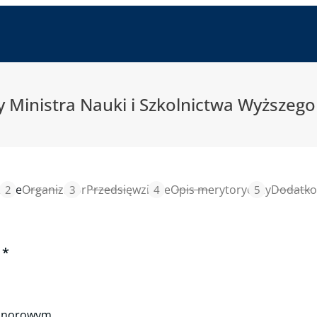
Ministra Nauki i Szkolnictwa Wyższego
ólne
Organizator
Przedsięwzięcie
Opis merytoryczny
Dodatko
honorowym