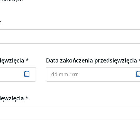
ięwzięcia
Data zakończenia przedsięwzięcia
r
Format daty: dd.mm.rrrr
sięwzięcia