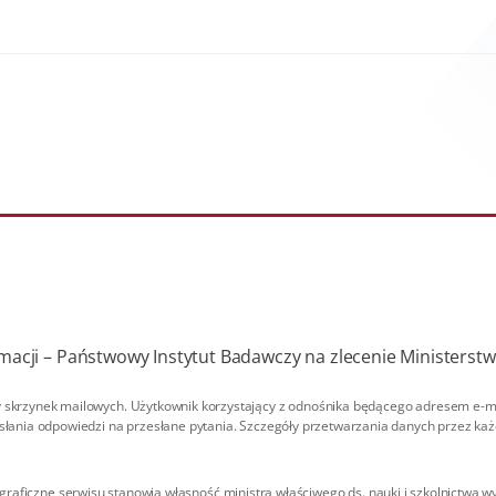
acji – Państwowy Instytut Badawczy na zlecenie Ministerstw
skrzynek mailowych. Użytkownik korzystający z odnośnika będącego adresem e-mai
ania odpowiedzi na przesłane pytania. Szczegóły przetwarzania danych przez każdą
 graficzne serwisu stanowią własność ministra właściwego ds. nauki i szkolnictwa